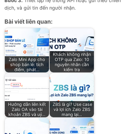
Bước 3.
Thiết lập hệ thống API hoặc gửi theo chiến
dịch, và gửi tin đến người nhận.
Bài viết liên quan:
Khách không nhận
Zalo Mini App cho
OTP qua Zalo: 10
shop bán lẻ: tích
nguyên nhân cần
điểm, phát…
kiểm tra
Hướng dẫn liên kết
ZBS là gì? Use case
Zalo OA vào tài
và lợi ích Zalo ZBS
khoản ZBS và uỷ…
mang lại…