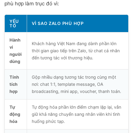
phù hợp làm trục đó vì:
YẾU
VÌ SAO ZALO PHÙ HỢP
TỐ
Hành
Khách hàng Việt Nam đang dành phần lớn
vi
thời gian giao tiếp trên Zalo, từ chat cá nhân
người
đến tương tác với thương hiệu.
dùng
Tính
Gộp nhiều dạng tương tác trong cùng một
tích
nơi: chat 1:1, template message, OA
hợp
broadcasting, mini app, voucher, thanh toán.
Tự
Tự động hóa phần lớn điểm chạm lặp lại, vẫn
động
giữ khả năng chuyển sang nhân viên khi tình
hóa
huống phức tạp.