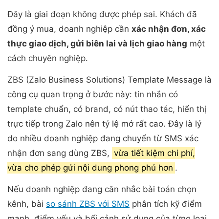
Đây là giai đoạn không được phép sai. Khách đã
đồng ý mua, doanh nghiệp cần
xác nhận đơn, xác
thực giao dịch, gửi biên lai và lịch giao hàng
một
cách chuyên nghiệp.
ZBS (Zalo Business Solutions) Template Message là
công cụ quan trọng ở bước này: tin nhắn có
template chuẩn, có brand, có nút thao tác, hiển thị
trực tiếp trong Zalo nên tỷ lệ mở rất cao. Đây là lý
do nhiều doanh nghiệp đang chuyển từ SMS xác
nhận đơn sang dùng ZBS,
vừa tiết kiệm chi phí,
vừa cho phép gửi nội dung phong phú hơn
.
Nếu doanh nghiệp đang cân nhắc bài toán chọn
kênh, bài
so sánh ZBS với SMS
phân tích kỹ điểm
mạnh, điểm yếu và bối cảnh sử dụng của từng loại.