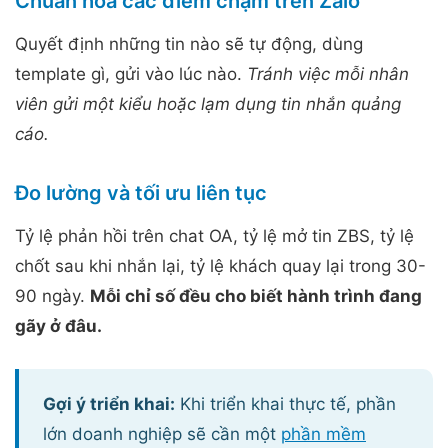
Chuẩn hóa các điểm chạm trên Zalo
Quyết định những tin nào sẽ tự động, dùng
template gì, gửi vào lúc nào.
Tránh việc mỗi nhân
viên gửi một kiểu hoặc lạm dụng tin nhắn quảng
cáo.
Đo lường và tối ưu liên tục
Tỷ lệ phản hồi trên chat OA, tỷ lệ mở tin ZBS, tỷ lệ
chốt sau khi nhắn lại, tỷ lệ khách quay lại trong 30-
90 ngày.
Mỗi chỉ số đều cho biết hành trình đang
gãy ở đâu.
Gợi ý triển khai:
Khi triển khai thực tế, phần
lớn doanh nghiệp sẽ cần một
phần mềm