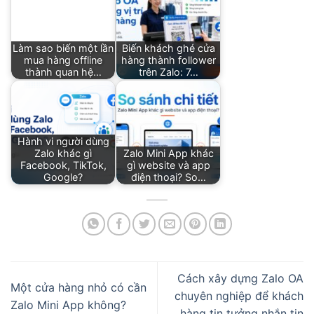
Làm sao biến một lần
Biến khách ghé cửa
mua hàng offline
hàng thành follower
thành quan hệ…
trên Zalo: 7…
Hành vi người dùng
Zalo khác gì
Zalo Mini App khác
Facebook, TikTok,
gì website và app
Google?
điện thoại? So…
Cách xây dựng Zalo OA
Một cửa hàng nhỏ có cần
chuyên nghiệp để khách
Zalo Mini App không?
hàng tin tưởng nhắn tin