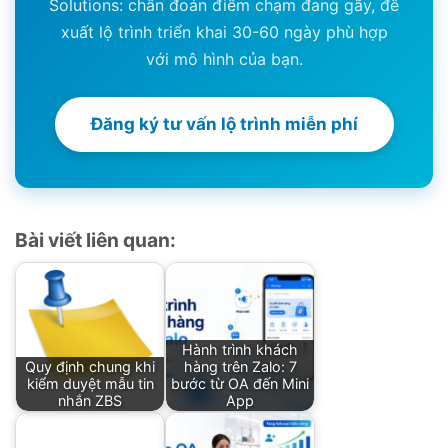
Solutions: chẩn đoán điểm chạm đang gãy, đề
xuất lộ trình triển khai 30-60 ngày phù hợp
với mô hình của bạn.
Đăng ký tư vấn lộ trình miễn phí
Bài viết liên quan:
Hành trình khách
Quy định chung khi
hàng trên Zalo: 7
kiểm duyệt mẫu tin
bước từ OA đến Mini
nhắn ZBS
App